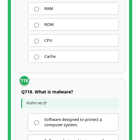
RAM
ROM
CPU
Cache
718
Q718. What is malware?
मैलवेयर क्या है?
Software designed to protect a
computer system.