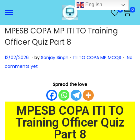
English
0
0
MPESB COPA MP ITI TO Training
Officer Quiz Part 8
.
.
.
Posted on
Posted in
1
12/02/2026
by
Sanjay Singh
ITI TO COPA MP MCQS
No
2
comments yet
/
0
Spread the love
2
/
MPESB COPA ITI TO
2
0
Training Officer Quiz
2
Part 8
6