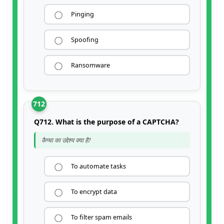
Pinging
Spoofing
Ransomware
712
Q712. What is the purpose of a CAPTCHA?
कैप्चा का उद्देश्य क्या है?
To automate tasks
To encrypt data
To filter spam emails