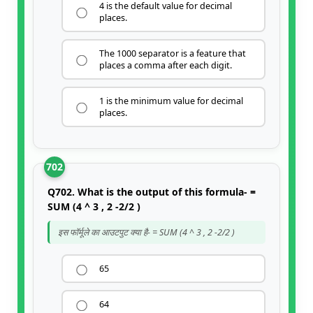
4 is the default value for decimal
places.
The 1000 separator is a feature that
places a comma after each digit.
1 is the minimum value for decimal
places.
702
Q702. What is the output of this formula- =
SUM (4 ^ 3 , 2 -2/2 )
इस फॉर्मूले का आउटपुट क्या है- = SUM (4 ^ 3 , 2 -2/2 )
65
64