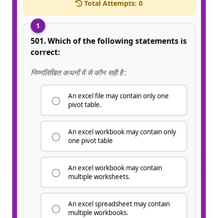
Total Attempts:
0
1
501. Which of the following statements is
correct:
निम्नलिखित कथनों में से कौन सही है :
An excel file may contain only one
pivot table.
An excel workbook may contain only
one pivot table
An excel workbook may contain
multiple worksheets.
An excel spreadsheet may contain
multiple workbooks.