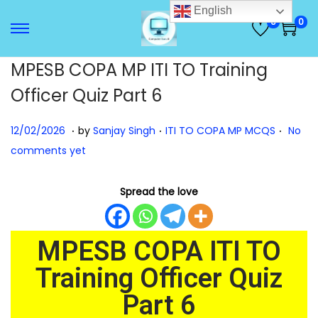
English
0
0
MPESB COPA MP ITI TO Training
Officer Quiz Part 6
.
.
.
Posted on
Posted in
1
12/02/2026
by
Sanjay Singh
ITI TO COPA MP MCQS
No
2
comments yet
/
0
Spread the love
2
/
MPESB COPA ITI TO
2
0
Training Officer Quiz
2
Part 6
6