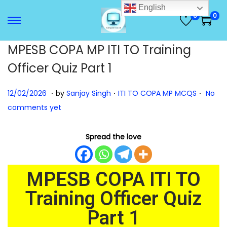
English
0
0
MPESB COPA MP ITI TO Training
Officer Quiz Part 1
.
.
.
Posted on
Posted in
1
12/02/2026
by
Sanjay Singh
ITI TO COPA MP MCQS
No
2
comments yet
/
0
Spread the love
2
/
MPESB COPA ITI TO
2
0
Training Officer Quiz
2
Part 1
6