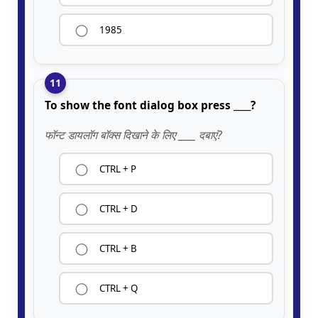
1985
11
To show the font dialog box press ____?
फॉन्ट डायलॉग बॉक्स दिखाने के लिए ____ दबाएं?
CTRL + P
CTRL + D
CTRL + B
CTRL + Q